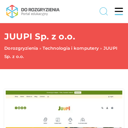
JUUPI Sp. z o.o.
Dorozgryzienia
Technologia i komputery
JUUPI
»
»
Sp. z o.o.