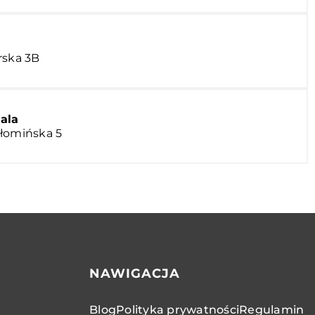
rska 3B
ala
ołomińska 5
NAWIGACJA
Blog
Polityka prywatności
Regulamin