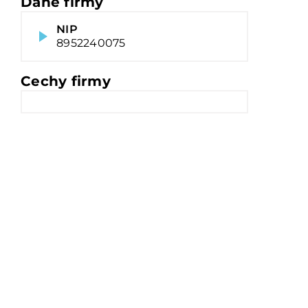
Dane firmy
NIP
8952240075
Cechy firmy