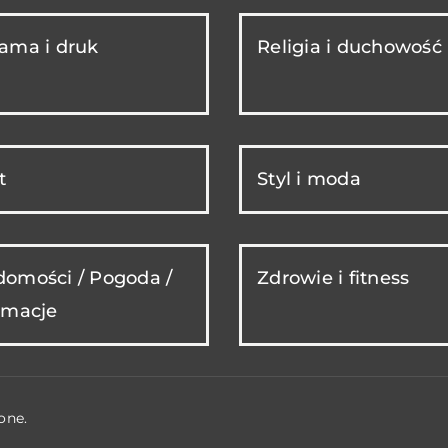
ama i druk
Religia i duchowość
t
Styl i moda
omości / Pogoda /
Zdrowie i fitness
rmacje
one.