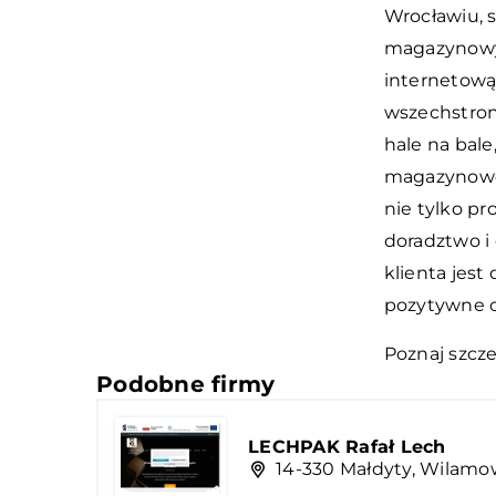
Wrocławiu, 
magazynowyc
internetową 
wszechstron
hale na bale
magazynowe 
nie tylko pr
doradztwo i
klienta jest
pozytywne o
Poznaj szcz
Podobne firmy
LECHPAK Rafał Lech
14-330 Małdyty, Wilamo