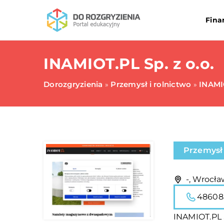
Fina
INAMIOT.PL Sp. z o.o.
Dorozgryzienia
Przemysł i rolnictwo
INAMIO
»
»
Przemysł 
-, Wrocła
48608
INAMIOT.PL S