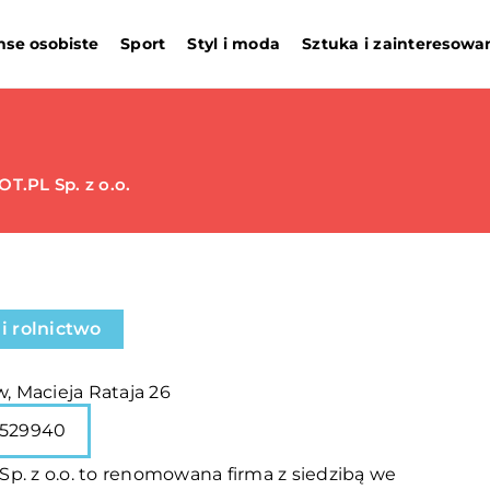
nse osobiste
Sport
Styl i moda
Sztuka i zainteresowa
T.PL Sp. z o.o.
i rolnictwo
w, Macieja Rataja 26
529940
p. z o.o. to renomowana firma z siedzibą we