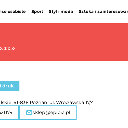
nse osobiste
Sport
Styl i moda
Sztuka i zainteresowa
. z o.o
i druk
skie, 61-838 Poznań, ul. Wrocławska 17/4
21179
sklep@epiora.pl