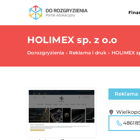
Fina
HOLIMEX sp. z o.o
Dorozgryzienia
Reklama i druk
HOLIMEX sp
»
»
Reklama 
Wielkopol
486185