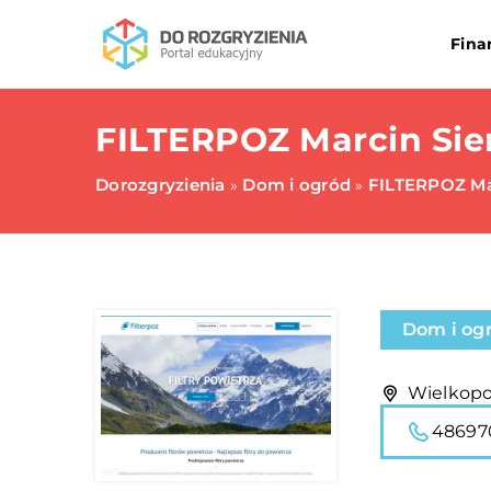
Fina
FILTERPOZ Marcin Sie
Dorozgryzienia
Dom i ogród
FILTERPOZ Ma
»
»
Dom i og
Wielkopol
48697