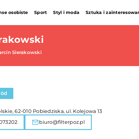
nse osobiste
Sport
Styl i moda
Sztuka i zainteresowa
rakowski
rcin Sierakowski
ród
skie, 62-010 Pobiedziska, ul. Kolejowa 13
073202
biuro@filterpoz.pl