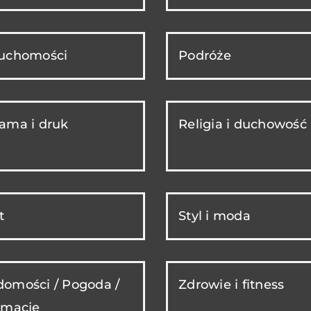
ruchomości
Podróże
ama i druk
Religia i duchowość
t
Styl i moda
omości / Pogoda /
Zdrowie i fitness
rmacje