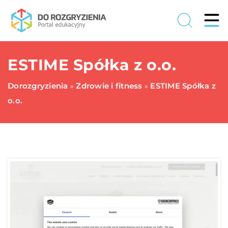
ESTIME Spółka z o.o.
Dorozgryzienia
Zdrowie i fitness
ESTIME Spółka z
»
»
o.o.