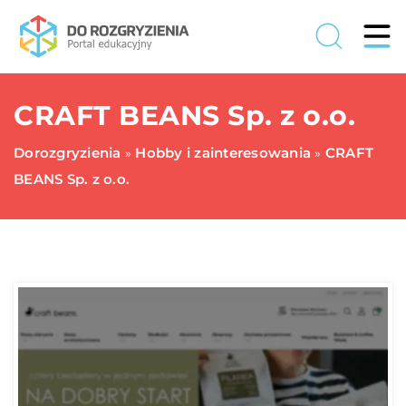
CRAFT BEANS Sp. z o.o.
Dorozgryzienia
Hobby i zainteresowania
CRAFT
»
»
BEANS Sp. z o.o.