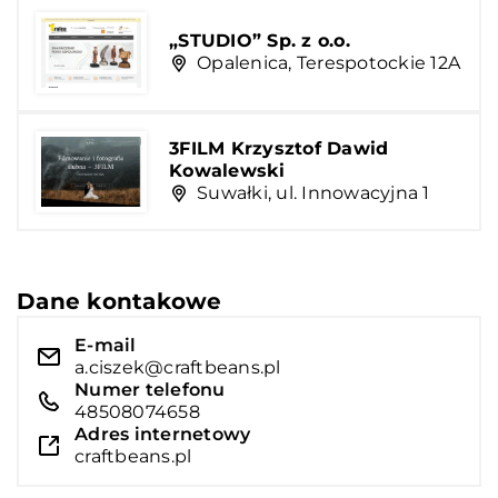
„STUDIO” Sp. z o.o.
Opalenica, Terespotockie 12A
3FILM Krzysztof Dawid
Kowalewski
Suwałki, ul. Innowacyjna 1
Dane kontakowe
E-mail
a.ciszek@craftbeans.pl
Numer telefonu
48508074658
Adres internetowy
craftbeans.pl