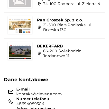
34-100 Radocza, ul. Zielona 4
Pan Groszek Sp. z o.o.
21-500 Biała Podlaska, ul.
Brzeska 130
BEKERFARB
66-200 Świebodzin,
Jordanowo 11
Dane kontakowe
E-mail
kontakt@clevena.com
Numer telefonu
48694059304
Adres internetowy