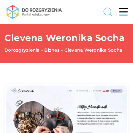
Clevena Weronika Socha
Dorozgryzienia
Biznes
Clevena Weronika Socha
»
»