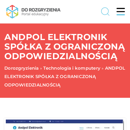
ANDPOL ELEKTRONIK
SPÓŁKA Z OGRANICZONĄ
ODPOWIEDZIALNOŚCIĄ
Dorozgryzienia
Technologia i komputery
ANDPOL
»
»
ELEKTRONIK SPÓŁKA Z OGRANICZONĄ
ODPOWIEDZIALNOŚCIĄ