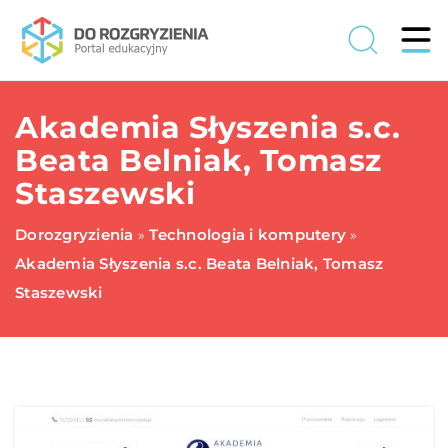
Akademia Słyszenia s.c.
Beata Belniak, Tomasz
Staszewski
Dorozgryzienia
Technologia i komputery
»
»
Akademia Słyszenia s.c. Beata Belniak, Tomasz
Staszewski